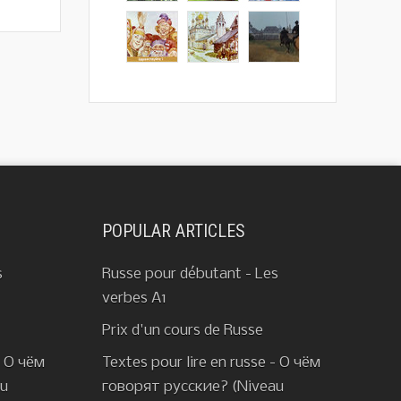
POPULAR ARTICLES
s
Russe pour débutant - Les
verbes A1
Prix d'un cours de Russe
- О чём
Textes pour lire en russe - О чём
au
говорят русские? (Niveau