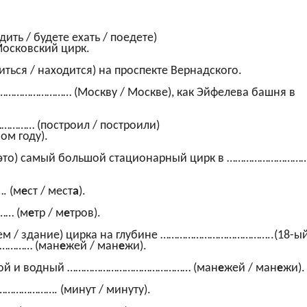
дить / будете ехать /
поедете
)
Московский цирк.
иться /
находится
)
на проспекте Вернадского.
…………………… (Москву /
Москве
)
, как Эйфелева башня в
………………
(построил /
построили
)
-ом году
)
.
это
)
самый большой стационарный цирк в …………………………
….
(
м
е
ст /
мест
а
)
.
………
(м
е
тр /
м
е
тров
)
.
ем /
здание)
цирка на глубине …………………………………..
(18-ый
………………
(
ман
е
жей /
ман
е
жи)
.
товой и водный ………………………………………
(
ман
е
жей /
ман
е
жи)
.
………………. (минут /
минут
у)
.