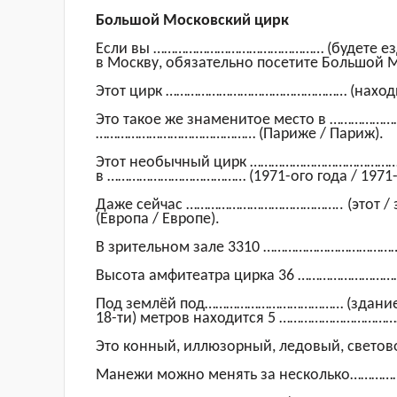
Большой Московский цирк
Если вы …………………………………………
(будете ез
в Москву, обязательно посетите Большой 
Этот цирк ……………………………………………
(наход
Это такое же знаменитое место в
…………………
……………………………………… (
Париже /
Париж)
.
Этот необычный цирк ………………………………
в …………………………………
(1971-ого года /
1971
Даже сейчас ……………………………………..
(этот /
(Европа /
Европе
)
.
В зрительном зале 3310 ………………………………
Высота амфитеатра цирка 36 ……………………
Под землёй под…………………………………
(
здани
18-ти
)
метров находится 5 ………………………
Это конный, иллюзорный, ледовый, све
Манежи можно менять за
несколько……………