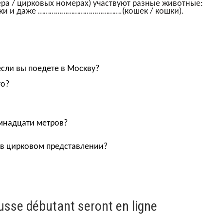
ра /
цирковых номерах
)
участвуют разные животные:
собаки и даже …………………………………….
(кошек /
кошки
)
.
если вы поедете в Москву?
то?
емнадцати метров?
 в цирковом представлении?
usse débutant seront en ligne