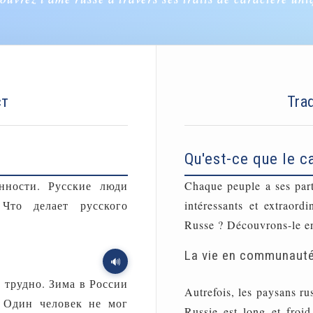
ст
Tra
Qu'est-ce que le c
нности. Русские люди
Chaque peuple a ses part
Что делает русского
intéressants et extraord
Russe ? Découvrons-le e
La vie en communaut
🔊
 трудно. Зима в России
Autrefois, les paysans rus
. Один человек не мог
Russie est long et froid