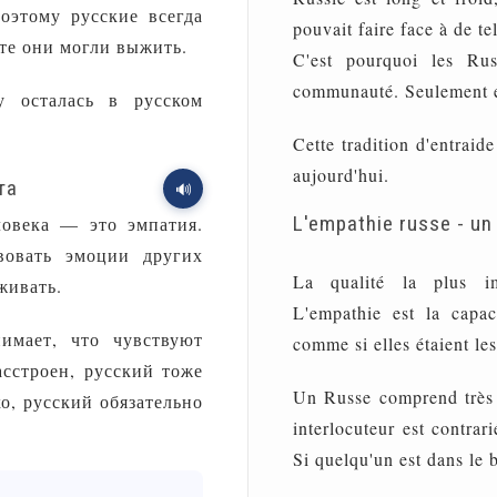
оэтому русские всегда
pouvait faire face à de tel
те они могли выжить.
C'est pourquoi les Ru
communauté. Seulement e
у осталась в русском
Cette tradition d'entraide
aujourd'hui.
та
🔊
L'empathie russe - un t
ловека — это эмпатия.
вовать эмоции других
La qualité la plus im
живать.
L'empathie est la capac
имает, что чувствуют
comme si elles étaient les
асстроен, русский тоже
Un Russe comprend très b
о, русский обязательно
interlocuteur est contrar
Si quelqu'un est dans le 