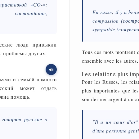
приставкой «СО-»:
En russe, il y a bea
е, сострадание,
compassion (состр
sympathie (сочувств
усские люди привыкли
Tous ces mots montrent qu
ть проблемы других.
ensemble avec les autres,
🔊
Les relations plus im
ьями и семьёй намного
Pour les Russes, les rela
сский может отдать
plus importantes que le
ужна помощь.
son dernier argent à un am
 говорят русские о
"Il a un cœur d'or" 
d'une personne genti