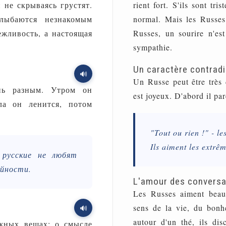
 не скрываясь грустят.
rient fort. S'ils sont tri
лыбаются незнакомым
normal. Mais les Russes
ежливость, а настоящая
Russes, un sourire n'est
sympathie.
Un caractère contradi
🔊
Un Russe peut être très di
нь разным. Утром он
est joyeux. D'abord il pare
ла он ленится, потом
"Tout ou rien !" - le
Ils aiment les extrêm
 русские не любят
айности.
L'amour des conversa
Les Russes aiment beau
sens de la vie, du bonh
🔊
autour d'un thé, ils di
ажных вещах: о смысле