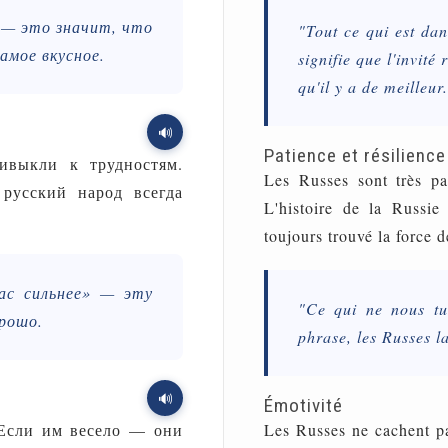
 — это значит, что
"Tout ce qui est dans
самое вкусное.
signifie que l'invité
qu'il y a de meilleur.
🔊
Patience et résilience
ивыкли к трудностям.
Les Russes sont très pat
русский народ всегда
L'histoire de la Russie
toujours trouvé la force d
ас сильнее» — эту
"Ce qui ne nous tu
орошо.
phrase, les Russes l
🔊
Émotivité
 Если им весело — они
Les Russes ne cachent pas