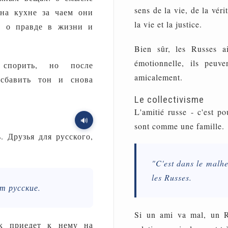
sens de la vie, de la véri
 на кухне за чаем они
la vie et la justice.
 о правде в жизни и
Bien sûr, les Russes a
émotionnelle, ils peuv
спорить, но после
amicalement.
сбавить тон и снова
Le collectivisme
L'amitié russe - c'est p
🔊
sont comme une famille.
 Друзья для русского,
"C'est dans le malhe
les Russes.
т русские.
Si un ami va mal, un R
ек приедет к нему на