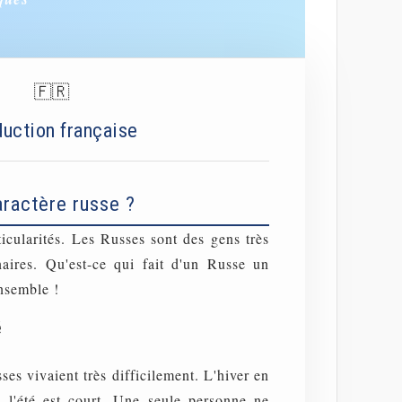
🇫🇷
duction française
aractère russe ?
icularités. Les Russes sont des gens très
inaires. Qu'est-ce qui fait d'un Russe un
nsemble !
é
ses vivaient très difficilement. L'hiver en
, l'été est court. Une seule personne ne