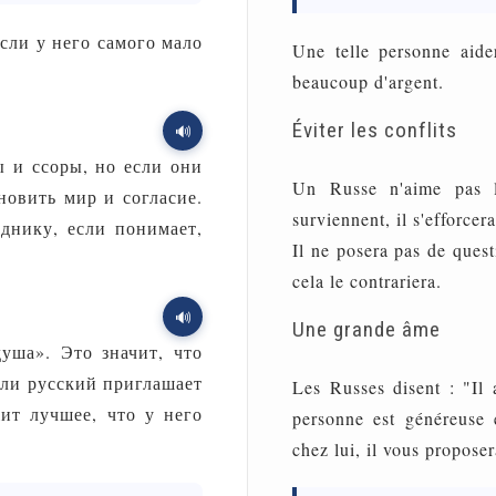
сли у него самого мало
Une telle personne aide
beaucoup d'argent.
Éviter les conflits
🔊
 и ссоры, но если они
Un Russe n'aime pas le
новить мир и согласие.
surviennent, il s'efforcera
еднику, если понимает,
Il ne posera pas de quest
cela le contrariera.
🔊
Une grande âme
уша». Это значит, что
ли русский приглашает
Les Russes disent : "Il
жит лучшее, что у него
personne est généreuse 
chez lui, il vous proposer