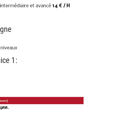
 intermédiaire et avancé
14 € / H
igne
r niveaux
ice 1: