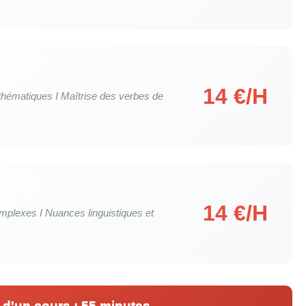
14 €/H
thématiques I Maîtrise des verbes de
14 €/H
omplexes I Nuances linguistiques et
d'un cours : 55 minutes