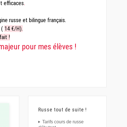
t efficaces
.
gine russe et bilingue français.
 (
14 €/H).
ait !
majeur pour mes élèves !
Russe tout de suite !
Tarifs cours de russe