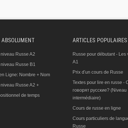
E ABSOLUMENT
ARTICLES POPULAIRES
e niveau Russe A2
Russe pour débutant - Les
A1
e niveau Russe B1
Prix d'un cours de Russe
en Ligne: Nombre + Nom
Textes pour lire en russe -
 niveau Russe A2 +
говорят русские? (Niveau
ositionnel de temps
intermédiaire)
Cours de russe en ligne
Cours particuliers de langu
Russe