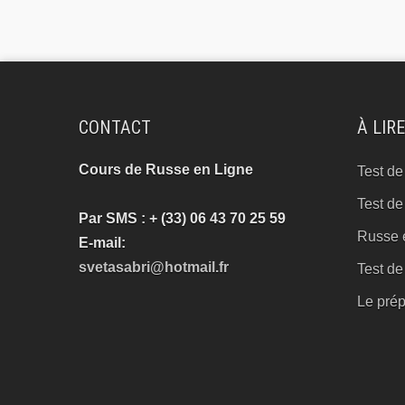
CONTACT
À LIR
Cours de Russe en Ligne
Test d
Test d
Par SMS : + (33) 06 43 70 25 59
Russe 
E-mail:
svetasabri@hotmail.fr
Test de
Le prép