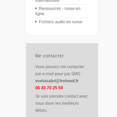
Intermédiaire
Ressources - russe en
ligne
Fichiers audio en russe
Me contacter :
Vous pouvez me contacter
par e-mail pour par SMS :
svetasabri@hotmail.fr
06 43 70 25 59
Je vais prendre contact avec
vous dans les meilleurs
délais.