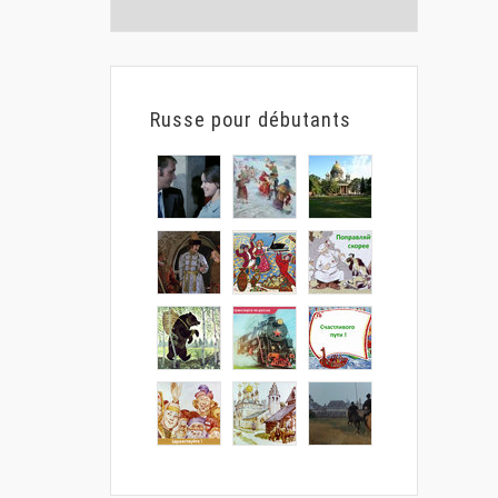
Russe pour débutants