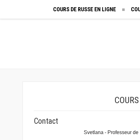
COURS DE RUSSE EN LIGNE
COU
COURS 
Contact
Svetlana - Professeur de